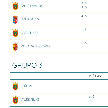
5 : 6
SANTA CATALINA
4 : 6
4 : 6
RODRIGATOS
1 : 6
CASTRILLO 2
5 : 6
VAL DE SAN ROMÁN 2
GRUPO 3
PEÑICAS
PEÑICAS
6 : 5
VALDEVIEJAS
3 : 6