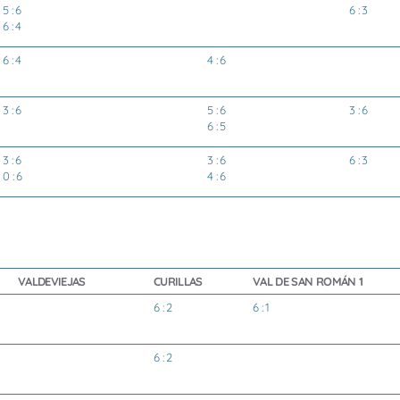
5 : 6
6 : 3
6 : 4
6 : 4
4 : 6
3 : 6
5 : 6
3 : 6
6 : 5
3 : 6
3 : 6
6 : 3
0 : 6
4 : 6
VALDEVIEJAS
CURILLAS
VAL DE SAN ROMÁN 1
6 : 2
6 : 1
6 : 2