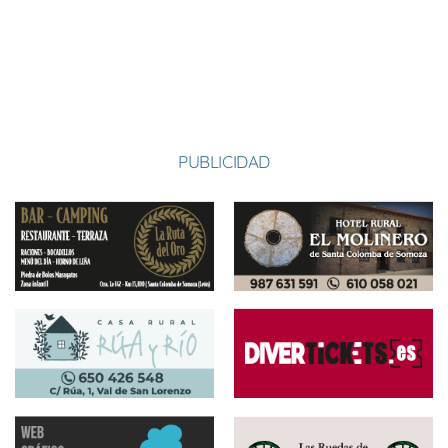
47
6
10
1
9
28
-29
P
P
P
G
P
OTERUELO
-
57
PUBLICIDAD