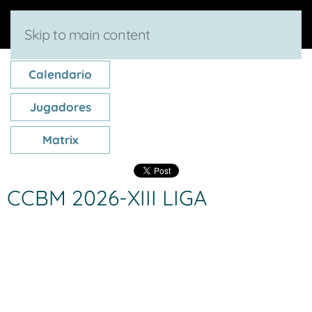
Skip to main content
Calendario
Jugadores
Matrix
CCBM 2026-XIII LIGA
Estado
Puesto
Jug.
Gan.
Per.
Dif.
de
Equipos
DJ
forma