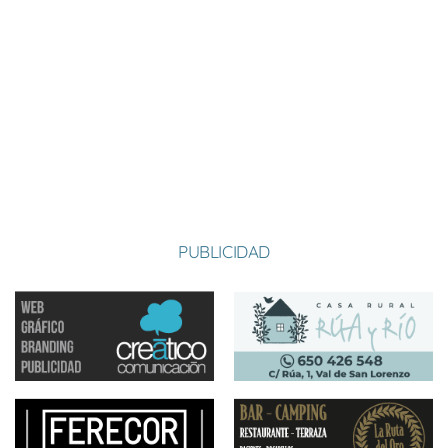
VAL DE SAN ROMÁN
09-06-2024 16:30
Local
6-0
3
CASTRILLO 1
09-06-2024 17:30
Local
6-2
VAL DE SAN
09-06-2024 18:30
Local
4-6
LORENZO 2
PUBLICIDAD