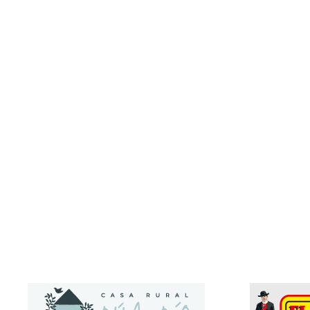
Nombre:
Raúl
Apellido:
Escudero Alonso
Equipo:
SAN MARTÍN
España
País: