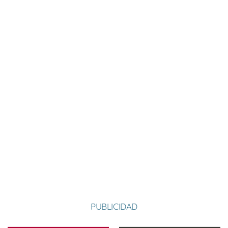
Nombre:
Paulo
Apellido:
Brito Gonçalves
Equipo:
SAN MARTÍN
Portugal
País:
PUBLICIDAD