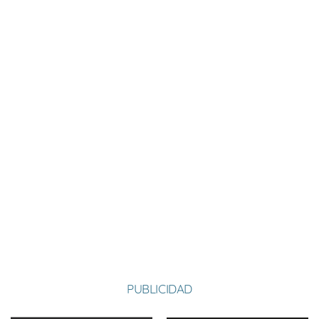
Nombre:
Aurelio
Apellido:
Ramos Martínez
Equipo:
SAN MARTÍN
España
País:
PUBLICIDAD