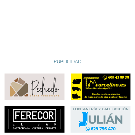
MURIAS DE
09-06-2024 16:00
Visitante
5-6
RECHIVALDO
VALDEVIEJAS
09-06-2024 17:00
Local
5-6
PEÑICAS
16-06-2024 18:00
Visitante
6-4
PUBLICIDAD