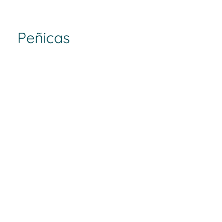
Peñicas
Dirección:
Calle Peñicas