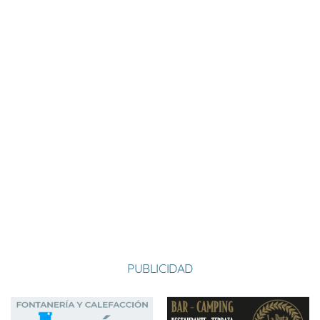
Fecha
Equipo
Ubicación
Resultado
VAL DE SAN ROMÁN
24-05-2026 18:30
Visitante
6-1
1
VALDEVIEJAS
31-05-2026 17:30
Visitante
6-3
VALDEVIEJAS
07-06-2026 17:00
Visitante
6-5
PEÑICAS
07-06-2026 18:30
Visitante
3-6
SANTA COLOMBA
14-06-2026 17:30
Visitante
6-2
PUBLICIDAD