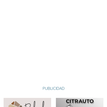
Nombre:
Miguel
Apellido:
López Corral
Equipo:
OTERUELO
PUBLICIDAD