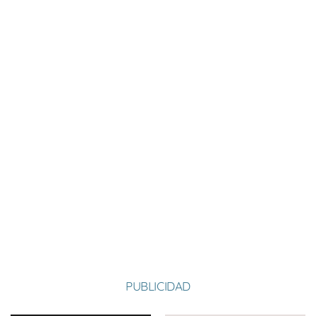
Nombre:
Daniel
Apellido:
García Díez
Equipo:
CURILLAS
España
País:
PUBLICIDAD