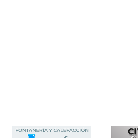
Nombre:
Carlos
Apellido:
Quintana Mures
Equipo:
VAL DE SAN ROMÁN 3
España
País: