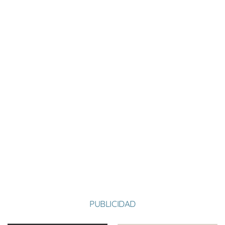
Nombre:
Raúl
Apellido:
Escudero Alonso
Equipo:
SAN MARTÍN
España
País:
PUBLICIDAD