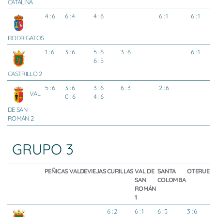
CATALINA
4 : 6
6 : 4
4 : 6
6 : 1
6 : 1
RODRIGATOS
1 : 6
3 : 6
5 : 6
3 : 6
6 : 1
6 : 5
CASTRILLO 2
5 : 6
3 : 6
3 : 6
6 : 3
2 : 6
VAL
0 : 6
4 : 6
DE SAN
ROMÁN 2
GRUPO 3
PEÑICAS
VALDEVIEJAS
CURILLAS
VAL DE
SANTA
OTERUELO
SAN
COLOMBA
ROMÁN
1
6 : 2
6 : 1
6 : 5
3 : 6