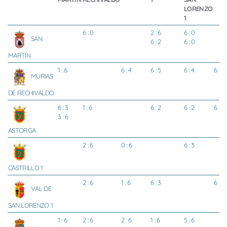
LORENZO
1
6 : 0
2 : 6
6 : 0
SAN
6 : 2
6 : 0
MARTÍN
1 : 6
6 : 4
6 : 5
6 : 4
6 : 3
MURIAS
DE RECHIVALDO
6 : 3
1 : 6
6 : 2
6 : 2
6 : 0
3 : 6
ASTORGA
2 : 6
0 : 6
6 : 3
CASTRILLO 1
2 : 6
1 : 6
6 : 3
6 : 0
VAL DE
SAN LORENZO 1
1 : 6
2 : 6
2 : 6
1 : 6
5 : 6