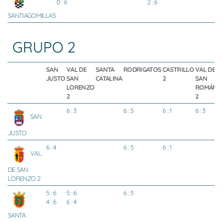
0 : 6
2 : 6
SANTIAGOMILLAS
GRUPO 2
SAN
VAL DE
SANTA
RODRIGATOS
CASTRILLO
VAL DE
JUSTO
SAN
CATALINA
2
SAN
LORENZO
ROMÁN
2
2
6 : 3
6 : 5
6 : 1
6 : 3
SAN
JUSTO
6 : 4
6 : 5
6 : 1
VAL
DE SAN
LORENZO 2
5 : 6
5 : 6
6 : 3
4 : 6
6 : 4
SANTA