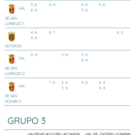
5 : 6
6 : 4
6 : 4
4 : 6
VAL
6 : 4
5 : 6
DE SAN
LORENZO 1
4 : 6
6 : 1
6 : 2
4 : 6
ASTORGA
0 : 6
5 : 6
5 : 6
VAL
6 : 4
DE SAN
LORENZO 2
1 : 6
2 : 6
4 : 6
6 : 3
VAL
5 : 6
6 : 4
DE SAN
ROMÁN 3
GRUPO 3
VALDEVIEJAS
CURILLAS
SANTA
VAL DE
CASTRILLO
RABANA