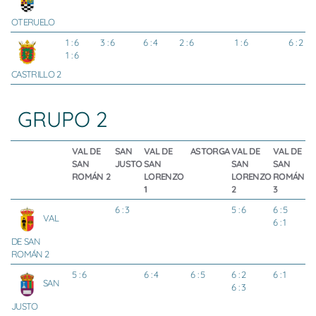
OTERUELO
1 : 6
3 : 6
6 : 4
2 : 6
1 : 6
6 : 2
1 : 6
CASTRILLO 2
GRUPO 2
VAL DE
SAN
VAL DE
ASTORGA
VAL DE
VAL DE
SAN
JUSTO
SAN
SAN
SAN
ROMÁN 2
LORENZO
LORENZO
ROMÁN
1
2
3
6 : 3
5 : 6
6 : 5
VAL
6 : 1
DE SAN
ROMÁN 2
5 : 6
6 : 4
6 : 5
6 : 2
6 : 1
SAN
6 : 3
JUSTO