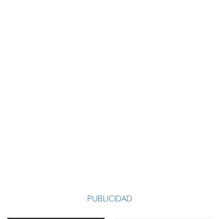
Nombre:
Juan Carlos
Apellido:
Rodríguez Falagán
Equipo:
MURIAS DE RECHIVALDO
España
País:
PUBLICIDAD