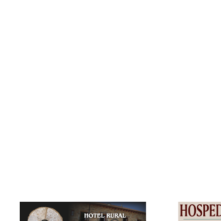
Nombre:
Máximo
Apellido:
Fernández García
Equipo:
SAN MARTÍN
España
País: