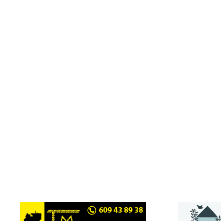
Nombre:
F. Javier
Apellido:
Merino Rodríguez
Equipo:
SANTIAGOMILLAS, RABANAL DEL CAMINO
España
País: