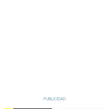
Nombre:
Miguel Ángel
Apellido:
Cuervo Geijo
Equipo:
SAN JUSTO
España
País:
PUBLICIDAD