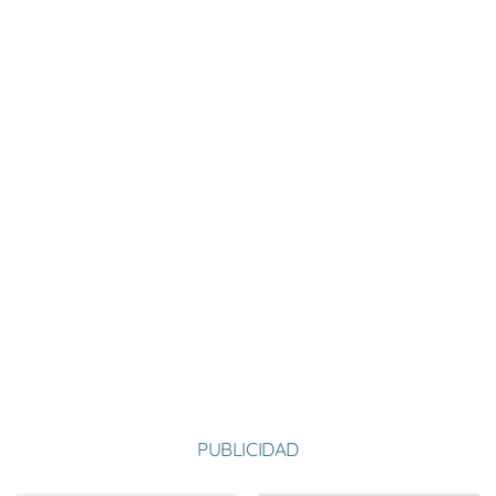
Nombre:
Martín
Apellido:
García Francoy
Equipo:
SANTIAGOMILLAS
España
País:
PUBLICIDAD