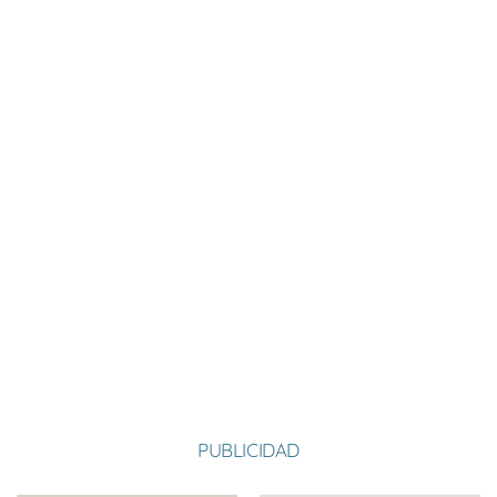
Nombre:
Antonio
Apellido:
Flórez Bonet
Equipo:
SANTA CATALINA
España
País:
PUBLICIDAD