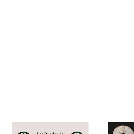
Nombre:
Omar
Apellido:
Perandones Fernández
Equipo:
SAN JUSTO
España
País: