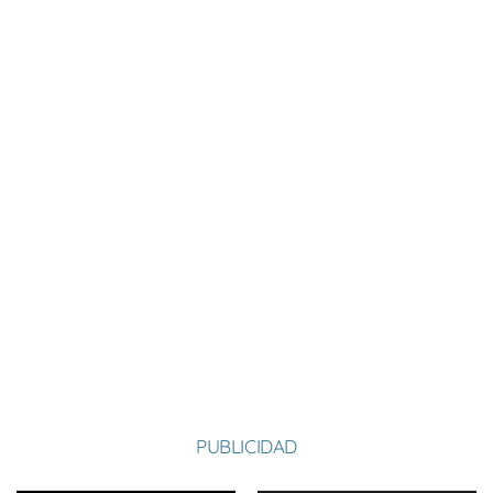
Nombre:
Santiago
Apellido:
Pérez García
Equipo:
RODRIGATOS
España
País:
PUBLICIDAD