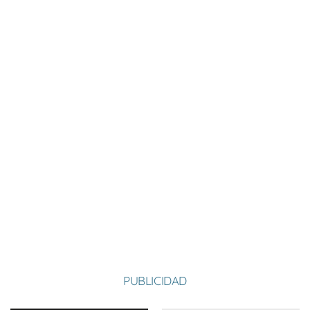
Nombre:
Máximo
Apellido:
Fernández García
Equipo:
SAN MARTÍN
España
País:
PUBLICIDAD