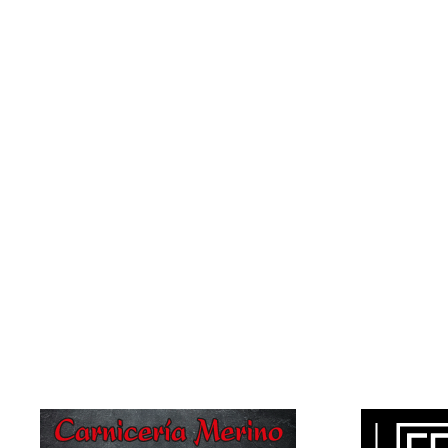
Nombre:
Esteban
Apellido:
Salvadores Javares
Equipo:
CASTRILLO 2
España
País: