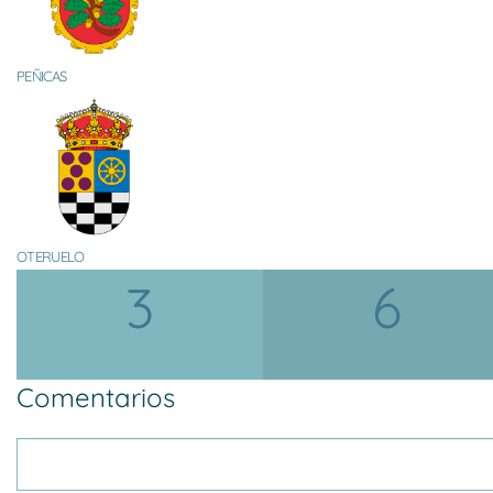
PEÑICAS
OTERUELO
3
6
Comentarios